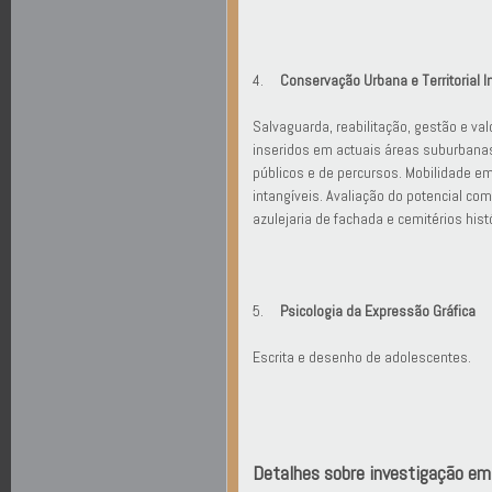
4.
Conservação Urbana e Territorial I
Salvaguarda, reabilitação, gestão e val
inseridos em actuais áreas suburbanas
públicos e de percursos. Mobilidade em
intangíveis. Avaliação do potencial com
azulejaria de fachada e cemitérios hist
5.
Psicologia da Expressão Gráfica
Escrita e desenho de adolescentes.
Detalhes sobre investigação em 