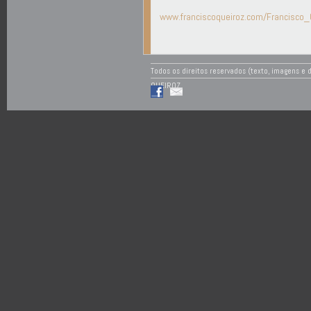
www.franciscoqueiroz.com/Francisco_
Todos os direitos reservados (texto, imagens e
QUEIROZ