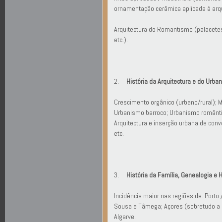
ornamentação cerâmica aplicada à arquit
Arquitectura do Romantismo (palacetes,
etc.).
2.
História da Arquitectura e do Urb
Crescimento orgânico (urbano/rural); 
Urbanismo barroco; Urbanismo romântico;
Arquitectura e inserção urbana de conv
etc.
3.
História da Família, Genealogia e H
Incidência maior nas regiões de: Porto /
Sousa e Tâmega; Açores (sobretudo a Il
Algarve.